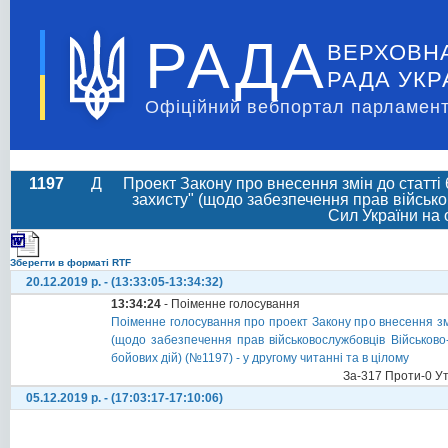
РАДА
ВЕРХОВН
РАДА УКР
Офіційний вебпортал парламент
1197
Д
Проект Закону про внесення змін до статті 6
захисту" (щодо забезпечення прав військ
Сил України на 
Зберегти в форматі RTF
20.12.2019 р. - (13:33:05-13:34:32)
13:34:24
- Поіменне голосування
Поіменне голосування про проект Закону про внесення змін 
(щодо забезпечення прав військовослужбовців Військово
бойових дій) (№1197) - у другому читанні та в цілому
За-317 Проти-0 У
05.12.2019 р. - (17:03:17-17:10:06)