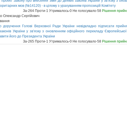
проект Закону про внесення змін до деяких законів України у зв’язку з он
іноритарних мов (№14120) - в цілому з урахуванням пропозицій Комітету
За-264 Проти-1 Утрималось-0 Не голосувало-58
Рішення прийн
о Олександр Сергійович
ування
о доручення Голові Верховної Ради України невідкладно підписати прий
законів України у зв’язку з оновленням офіційного перекладу Європейської
авити його до Президента України
За-265 Проти-1 Утрималось-0 Не голосувало-58
Рішення прийн