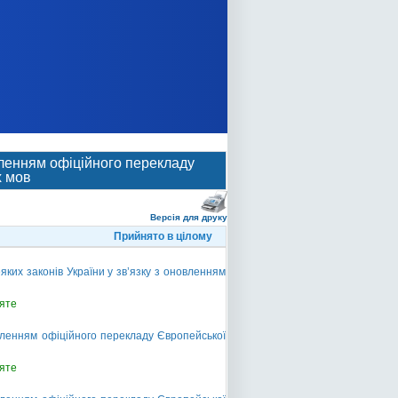
овленням офіційного перекладу
х мов
Версія для друку
Прийнято в цілому
ких законів України у зв’язку з оновленням
яте
овленням офіційного перекладу Європейської
яте