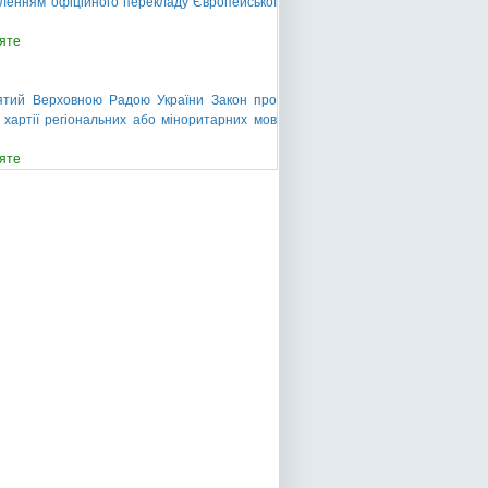
овленням офіційного перекладу Європейської
яте
нятий Верховною Радою України Закон про
 хартії регіональних або міноритарних мов
яте