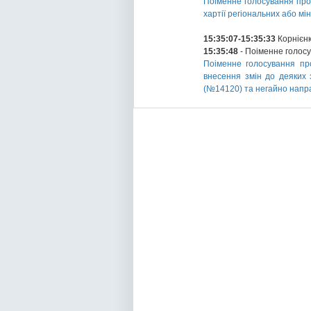
Поіменне голосування про 
хартії регіональних або м
15:35:07-15:35:33
Корнієнк
15:35:48
- Поіменне голос
Поіменне голосування пр
внесення змін до деяких 
(№14120) та негайно напр