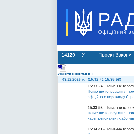
РА
Офіційний в
14120
У
Проект Закону п
Зберегти в форматі RTF
03.12.2025 р. - (15:32:42-15:35:58)
15:33:24
- Поіменне голос
Поіменне голосування про 
офіційного перекладу Євро
15:33:58
- Поіменне голос
Поіменне голосування про 
хартії регіональних або м
15:34:41
- Поіменне голос