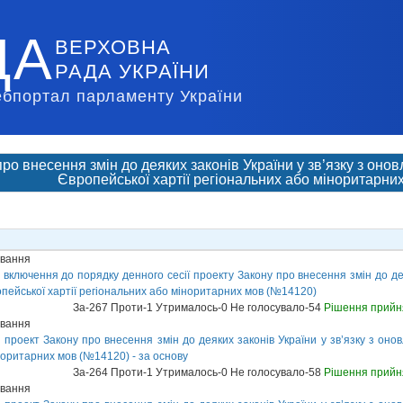
ДА
ВЕРХОВНА
РАДА УКРАЇНИ
ебпортал парламенту України
ро внесення змін до деяких законів України у зв’язку з он
Європейської хартії регіональних або міноритарни
ування
включення до порядку денного сесії проекту Закону про внесення змін до дея
пейської хартії регіональних або міноритарних мов (№14120)
За-267 Проти-1 Утрималось-0 Не голосувало-54
Рішення прийн
ування
проект Закону про внесення змін до деяких законів України у зв’язку з он
іноритарних мов (№14120) - за основу
За-264 Проти-1 Утрималось-0 Не голосувало-58
Рішення прийн
ування