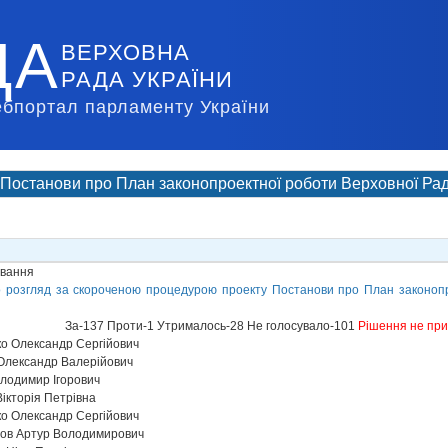
ДА
ВЕРХОВНА
РАДА УКРАЇНИ
ебпортал парламенту України
Постанови про План законопроектної роботи Верховної Ради
ування
 розгляд за скороченою процедурою проекту Постанови про План законопр
За-137 Проти-1 Утрималось-28 Не голосувало-101
Рішення не пр
о Олександр Сергійович
Олександр Валерійович
лодимир Ігорович
ікторія Петрівна
о Олександр Сергійович
ов Артур Володимирович