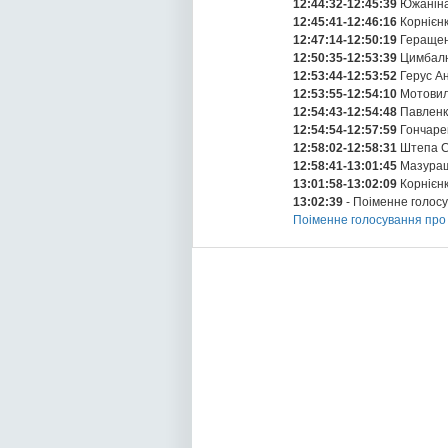
12:44:32-12:45:39
Южаніна
12:45:41-12:46:16
Корнієнк
12:47:14-12:50:19
Геращен
12:50:35-12:53:39
Цимбалю
12:53:44-12:53:52
Герус А
12:53:55-12:54:10
Мотовил
12:54:43-12:54:48
Павленк
12:54:54-12:57:59
Гончарен
12:58:02-12:58:31
Штепа С
12:58:41-13:01:45
Мазурашу
13:01:58-13:02:09
Корнієнк
13:02:39
- Поіменне голос
Поіменне голосування про 