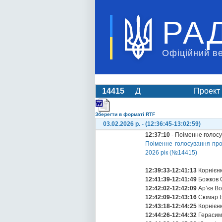
РА
Офіційний в
14415
Д
Проект 
Зберегти в форматі RTF
03.02.2026 р. - (12:36:45-13:02:59)
12:37:10
- Поіменне голос
Поіменне голосування про
2026 рік (№14415)
12:39:33-12:41:13
Корнієнк
12:41:39-12:41:49
Божков 
12:42:02-12:42:09
Ар’єв Во
12:42:09-12:43:16
Сюмар В
12:43:18-12:44:25
Корнієнк
12:44:26-12:44:32
Герасим