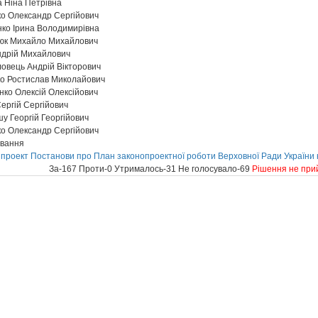
 Ніна Петрівна
о Олександр Сергійович
ко Ірина Володимирівна
к Михайло Михайлович
ндрій Михайлович
овець Андрій Вікторович
о Ростислав Миколайович
ко Олексій Олексійович
ергій Сергійович
 Георгій Георгійович
о Олександр Сергійович
ування
проект Постанови про План законопроектної роботи Верховної Ради України н
За-167 Проти-0 Утрималось-31 Не голосувало-69
Рішення не при