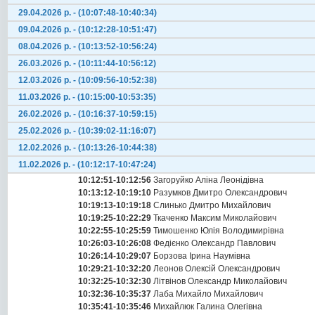
29.04.2026 р. - (10:07:48-10:40:34)
09.04.2026 р. - (10:12:28-10:51:47)
08.04.2026 р. - (10:13:52-10:56:24)
26.03.2026 р. - (10:11:44-10:56:12)
12.03.2026 р. - (10:09:56-10:52:38)
11.03.2026 р. - (10:15:00-10:53:35)
26.02.2026 р. - (10:16:37-10:59:15)
25.02.2026 р. - (10:39:02-11:16:07)
12.02.2026 р. - (10:13:26-10:44:38)
11.02.2026 р. - (10:12:17-10:47:24)
10:12:51-10:12:56
Загоруйко Аліна Леонідівна
10:13:12-10:19:10
Разумков Дмитро Олександрович
10:19:13-10:19:18
Слинько Дмитро Михайлович
10:19:25-10:22:29
Ткаченко Максим Миколайович
10:22:55-10:25:59
Тимошенко Юлія Володимирівна
10:26:03-10:26:08
Федієнко Олександр Павлович
10:26:14-10:29:07
Борзова Ірина Наумівна
10:29:21-10:32:20
Леонов Олексій Олександрович
10:32:25-10:32:30
Літвінов Олександр Миколайович
10:32:36-10:35:37
Лаба Михайло Михайлович
10:35:41-10:35:46
Михайлюк Галина Олегівна