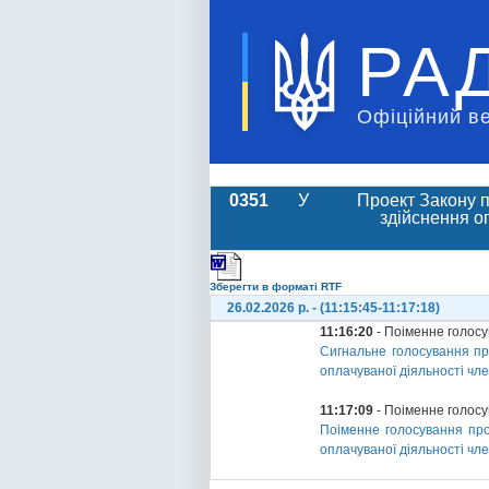
РА
Офіційний в
0351
У
Проект Закону п
здійснення о
Зберегти в форматі RTF
26.02.2026 р. - (11:15:45-11:17:18)
11:16:20
- Поіменне голос
Сигнальне голосування пр
оплачуваної діяльності чл
11:17:09
- Поіменне голос
Поіменне голосування про
оплачуваної діяльності чл