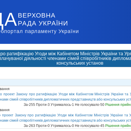
ДА
ВЕРХОВНА
РАДА УКРАЇНИ
ебпортал парламенту України
ро ратифікацію Угоди між Кабінетом Міністрів України та У
плачуваної діяльності членами сімей співробітників дипло
консульських установ
ування
о проект Закону про ратифікацію Угоди між Кабінетом Міністрів України та 
енами сімей співробітників дипломатичних представництв або консульських у
За-255 Проти-3 Утрималось-1 Не голосувало-50
Рішення прийн
ування
 проект Закону про ратифікацію Угоди між Кабінетом Міністрів України та 
енами сімей співробітників дипломатичних представництв або консульських уст
За-263 Проти-0 Утрималось-0 Не голосувало-45
Рішення прийн