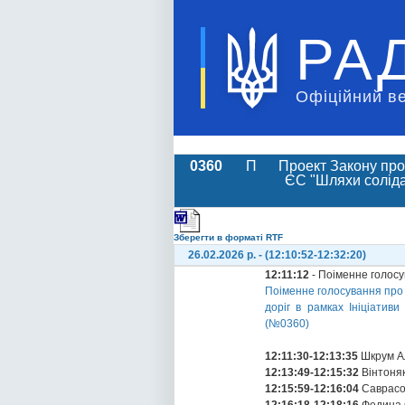
РА
Офіційний в
0360
П
Проект Закону про
ЄС "Шляхи соліда
Зберегти в форматі RTF
26.02.2026 р. - (12:10:52-12:32:20)
12:11:12
- Поіменне голос
Поіменне голосування про
доріг в рамках Ініціатив
(№0360)
12:11:30-12:13:35
Шкрум Ал
12:13:49-12:15:32
Вінтоня
12:15:59-12:16:04
Саврасо