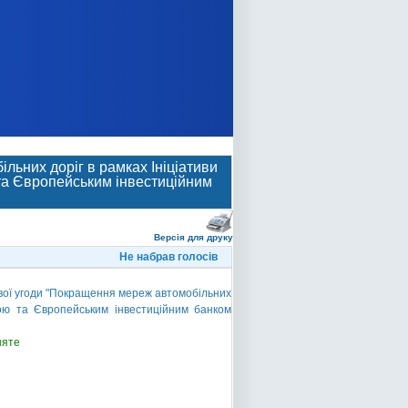
льних доріг в рамках Ініціативи
та Європейським інвестиційним
Версія для друку
Не набрав голосів
вої угоди "Покращення мереж автомобільних
ною та Європейським інвестиційним банком
няте