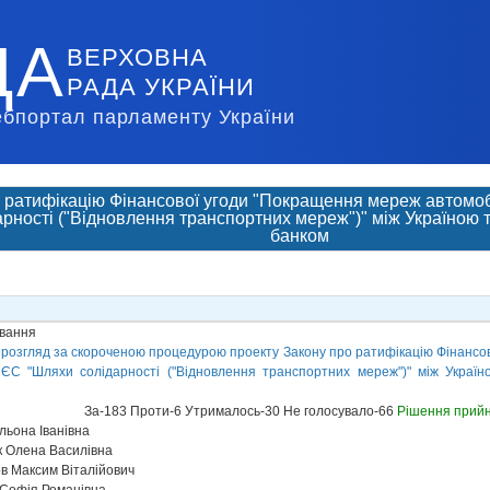
ДА
ВЕРХОВНА
РАДА УКРАЇНИ
ебпортал парламенту України
 ратифікацію Фінансової угоди "Покращення мереж автомобі
рності ("Відновлення транспортних мереж")" між Україною 
банком
ування
 розгляд за скороченою процедурою проекту Закону про ратифікацію Фінансо
и ЄС "Шляхи солідарності ("Відновлення транспортних мереж")" між Украї
За-183 Проти-6 Утрималось-30 Не голосувало-66
Рішення прий
ьона Іванівна
к Олена Василівна
в Максим Віталійович