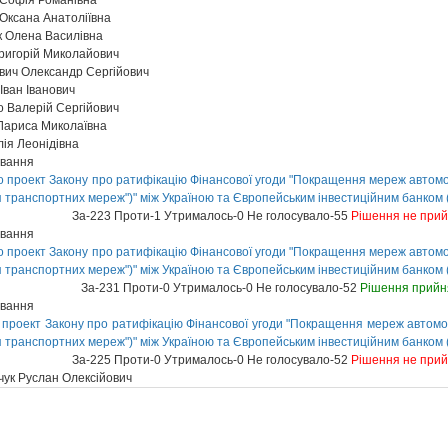
Софія Романівна
Оксана Анатоліївна
к Олена Василівна
ригорій Миколайович
вич Олександр Сергійович
Іван Іванович
 Валерій Сергійович
Лариса Миколаївна
ія Леонідівна
ування
 проект Закону про ратифікацію Фінансової угоди "Покращення мереж автомоб
я транспортних мереж")" між Україною та Європейським інвестиційним банком
За-223 Проти-1 Утрималось-0 Не голосувало-55
Рішення не при
ування
 проект Закону про ратифікацію Фінансової угоди "Покращення мереж автомоб
я транспортних мереж")" між Україною та Європейським інвестиційним банком
За-231 Проти-0 Утрималось-0 Не голосувало-52
Рішення прийн
ування
проект Закону про ратифікацію Фінансової угоди "Покращення мереж автомоб
я транспортних мереж")" між Україною та Європейським інвестиційним банком (
За-225 Проти-0 Утрималось-0 Не голосувало-52
Рішення не при
ук Руслан Олексійович