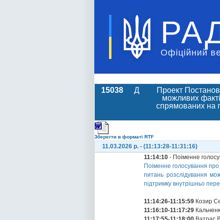
РА
Офіційний в
15038
Д
Проект Постанови
можливих факті
спрямованих на п
Зберегти в форматі RTF
11.03.2026 р. - (11:13:28-11:31:16)
11:14:10
- Поіменне голос
Поіменне голосування про 
питань розслідування мо
підтримку внутрішньо перем
11:14:26-11:15:59
Козир Се
11:16:10-11:17:29
Кальченк
11:17:55-11:18:00
Ватрас 