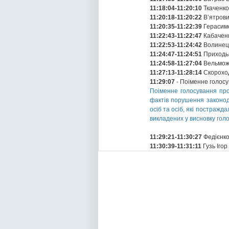
11:18:04-11:20:10
Ткаченко
11:20:18-11:20:22
В’ятров
11:20:35-11:22:39
Герасим
11:22:43-11:22:47
Кабаченк
11:22:53-11:24:42
Волинец
11:24:47-11:24:51
Приходьк
11:24:58-11:27:04
Вельможн
11:27:13-11:28:14
Скороход
11:29:07
- Поіменне голос
Поіменне голосування про
фактів порушення законод
осіб та осіб, які постражд
викладених у висновку гол
11:29:21-11:30:27
Федієнко
11:30:39-11:31:11
Гузь Іго