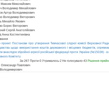
 Максим Миколайович
ич Володимир Михайлович
ов Артур Володимирович
о Володимир Вікторович
ь Михайло Якович
о Борис Вікторович
ий Сергій Анатолійович
 Анна Костянтинівна
ування
 проект Постанови про утворення Тимчасової слідчої комісії Верховної Рад
авства щодо використання коштів державного і місцевих бюджетів, спрямо
али внаслідок збройної агресії російської федерації проти України (№15038) - 
овного Комітету
За-267 Проти-0 Утрималось-2 Не голосувало-43
Рішення прийн
 Олександр Павлович
р Володимирович