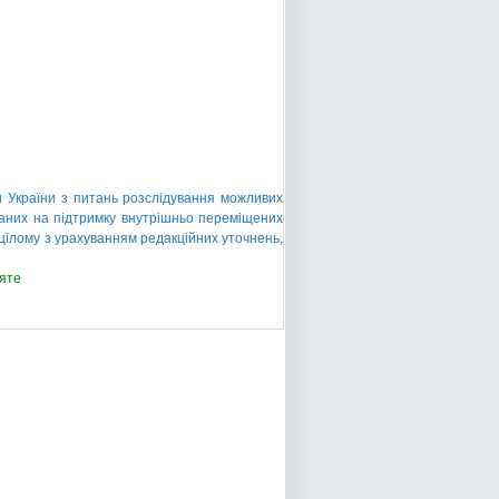
и України з питань розслідування можливих
ваних на підтримку внутрішньо переміщених
в цілому з урахуванням редакційних уточнень,
яте