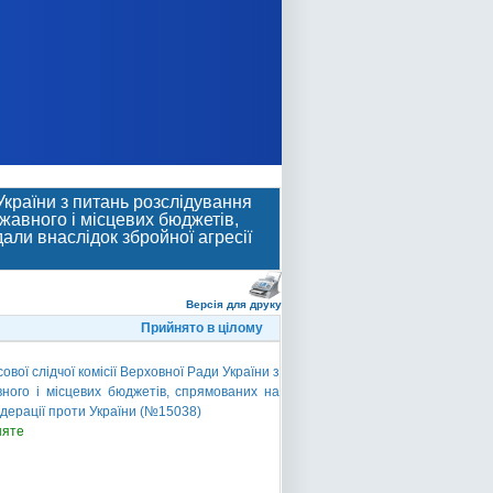
України з питань розслідування
авного і місцевих бюджетів,
али внаслідок збройної агресії
Версія для друку
Прийнято в цілому
ї слідчої комісії Верховної Ради України з
ного і місцевих бюджетів, спрямованих на
едерації проти України (№15038)
няте