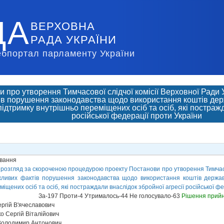
ДА
ВЕРХОВНА
РАДА УКРАЇНИ
ебпортал парламенту України
 про утворення Тимчасової слідчої комісії Верховної Ради 
в порушення законодавства щодо використання коштів держ
ідтримку внутрішньо переміщених осіб та осіб, які постражд
російської федерації проти України
ування
розгляд за скороченою процедурою проекту Постанови про утворення Тимчасово
жливих фактів порушення законодавства щодо використання коштів держав
іщених осіб та осіб, які постраждали внаслідок збройної агресії російської ф
За-197 Проти-4 Утрималось-44 Не голосувало-63
Рішення прий
ргій В'ячеславович
о Сергій Віталійович
Володимир Антонович