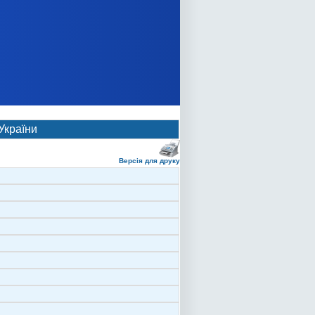
України
Версія для друку