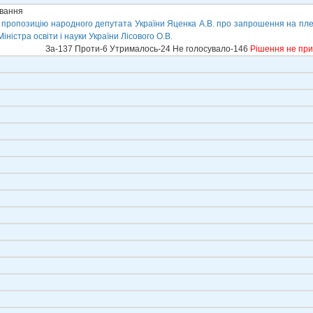
ування
 пропозицію народного депутата України Яценка А.В. про запрошення на пле
іністра освіти і науки України Лісового О.В.
За-137 Проти-6 Утрималось-24 Не голосувало-146
Рішення не пр