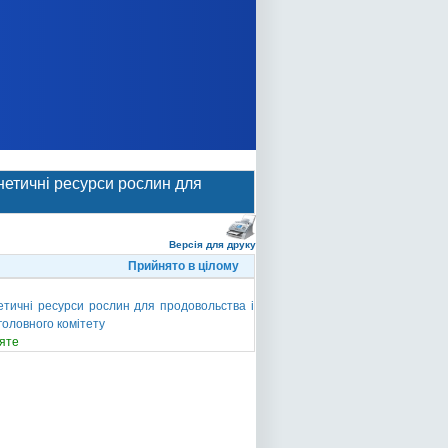
нетичні ресурси рослин для
Версія для друку
Прийнято в цілому
етичні ресурси рослин для продовольства і
головного комітету
яте