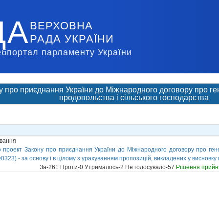
ДА
ВЕРХОВНА
РАДА УКРАЇНИ
ебпортал парламенту України
у про приєднання України до Міжнародного договору про ге
продовольства і сільського господарства
ування
 проект Закону про приєднання України до Міжнародного договору про ген
0323) - за основу і в цілому з урахуванням пропозицій, викладених у висновку 
За-261 Проти-0 Утрималось-2 Не голосувало-57
Рішення прийн