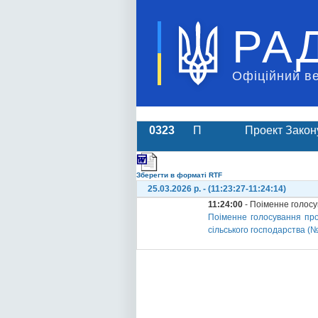
РА
Офіційний в
0323
П
Проект Закон
Зберегти в форматі RTF
25.03.2026 р. - (11:23:27-11:24:14)
11:24:00
- Поіменне голос
Поіменне голосування про
сільського господарства (№