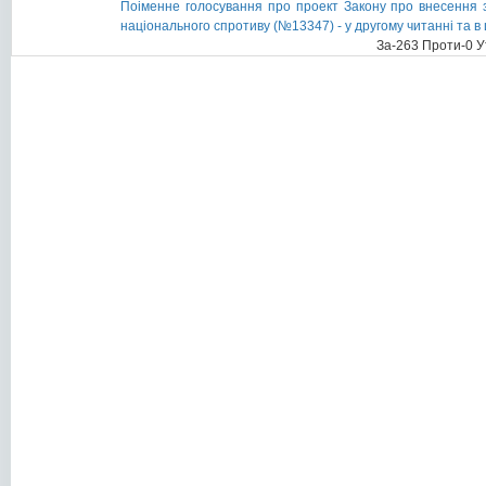
Поіменне голосування про проект Закону про внесення з
національного спротиву (№13347) - у другому читанні та в
За-263 Проти-0 У