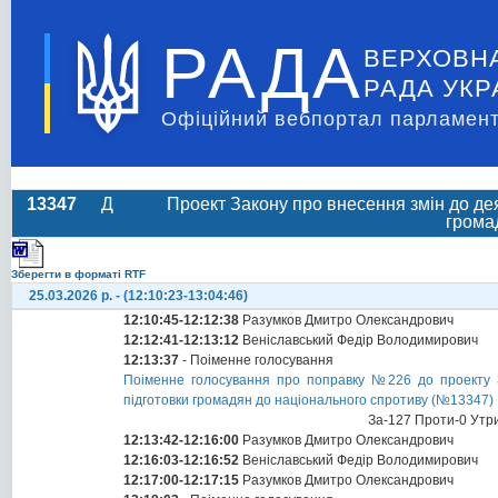
РАДА
ВЕРХОВН
РАДА УКР
Офіційний вебпортал парламент
13347
Д
Проект Закону про внесення змін до де
грома
Зберегти в форматі RTF
25.03.2026 р. - (12:10:23-13:04:46)
12:10:45-12:12:38
Разумков Дмитро Олександрович
12:12:41-12:13:12
Веніславський Федір Володимирович
12:13:37
- Поіменне голосування
Поіменне голосування про поправку №226 до проекту З
підготовки громадян до національного спротиву (№13347)
За-127 Проти-0 Утр
12:13:42-12:16:00
Разумков Дмитро Олександрович
12:16:03-12:16:52
Веніславський Федір Володимирович
12:17:00-12:17:15
Разумков Дмитро Олександрович