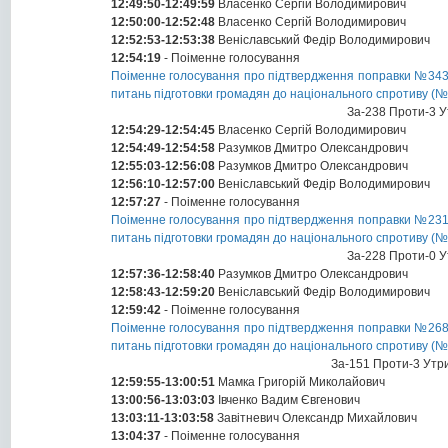
12:49:50-12:49:59
Власенко Сергій Володимирович
12:50:00-12:52:48
Власенко Сергій Володимирович
12:52:53-12:53:38
Веніславський Федір Володимирович
12:54:19
- Поіменне голосування
Поіменне голосування про підтвердження поправки №343 д
питань підготовки громадян до національного спротиву (
За-238 Проти-3 У
12:54:29-12:54:45
Власенко Сергій Володимирович
12:54:49-12:54:58
Разумков Дмитро Олександрович
12:55:03-12:56:08
Разумков Дмитро Олександрович
12:56:10-12:57:00
Веніславський Федір Володимирович
12:57:27
- Поіменне голосування
Поіменне голосування про підтвердження поправки №231 д
питань підготовки громадян до національного спротиву (
За-228 Проти-0 У
12:57:36-12:58:40
Разумков Дмитро Олександрович
12:58:43-12:59:20
Веніславський Федір Володимирович
12:59:42
- Поіменне голосування
Поіменне голосування про підтвердження поправки №268 д
питань підготовки громадян до національного спротиву (
За-151 Проти-3 Утр
12:59:55-13:00:51
Мамка Григорій Миколайович
13:00:56-13:03:03
Івченко Вадим Євгенович
13:03:11-13:03:58
Завітневич Олександр Михайлович
13:04:37
- Поіменне голосування