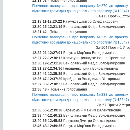
12:18:03
- Поіменне голосування
Поіменне голосування про поправку №270 до проекту З
підготовки громадян до національного спротиву (№13347)
За-113 Проти-1 Утр
12:18:11-12:20:22
Разумков Дмитро Олександрович
12:20:25-12:21:19
Веніславський Федір Володимирович
12:21:42
- Поіменне голосування
Поіменне голосування про поправку №279 до проекту З
підготовки громадян до національного спротиву (№13347)
За-104 Проти-1 Утр
12:22:01-12:27:01
Безугла Мар’яна Володимирівна
12:27:22-12:30:13
Климпуш-Цинцадзе Іванна Орестівна
12:30:19-12:31:20
Веніславський Федір Володимирович
12:31:27-12:34:36
Геращенко Ірина Володимирівна
12:34:41-12:35:35
Веніславський Федір Володимирович
12:35:47-12:37:29
Крейденко Володимир Вікторович
12:37:33-12:38:23
Веніславський Федір Володимирович
12:38:48
- Поіменне голосування
Поіменне голосування про поправку №233 до проекту З
підготовки громадян до національного спротиву (№13347)
За-67 Проти-2 Утр
12:38:55-12:39:38
Заремський Максим Валентинович
12:39:44-12:40:22
Веніславський Федір Володимирович
12:40:55-12:45:53
Разумков Дмитро Олександрович
12:46:48-12:49:35
Безугла Мар’яна Володимирівна