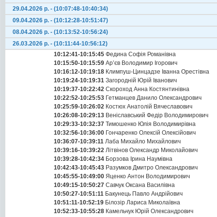
29.04.2026 р. - (10:07:48-10:40:34)
09.04.2026 р. - (10:12:28-10:51:47)
08.04.2026 р. - (10:13:52-10:56:24)
26.03.2026 р. - (10:11:44-10:56:12)
10:12:41-10:15:45
Федина Софія Романівна
10:15:50-10:15:59
Ар’єв Володимир Ігорович
10:16:12-10:19:18
Климпуш-Цинцадзе Іванна Орестівна
10:19:24-10:19:31
Загородній Юрій Іванович
10:19:37-10:22:42
Скороход Анна Костянтинівна
10:22:52-10:25:53
Гетманцев Данило Олександрович
10:25:59-10:26:02
Костюх Анатолій Вячеславович
10:26:08-10:29:13
Веніславський Федір Володимирович
10:29:33-10:32:37
Тимошенко Юлія Володимирівна
10:32:56-10:36:00
Гончаренко Олексій Олексійович
10:36:07-10:39:11
Лаба Михайло Михайлович
10:39:16-10:39:22
Літвінов Олександр Миколайович
10:39:28-10:42:34
Борзова Ірина Наумівна
10:42:43-10:45:43
Разумков Дмитро Олександрович
10:45:55-10:49:00
Яценко Антон Володимирович
10:49:15-10:50:27
Савчук Оксана Василівна
10:50:27-10:51:11
Бакунець Павло Андрійович
10:51:11-10:52:19
Білозір Лариса Миколаївна
10:52:33-10:55:28
Камельчук Юрій Олександрович