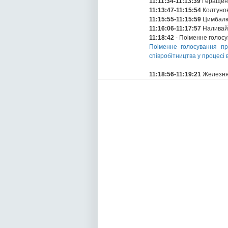
11:11:34-11:13:39
Геращенк
11:13:47-11:15:54
Колтунов
11:15:55-11:15:59
Цимбалю
11:16:06-11:17:57
Наливай
11:18:42
- Поіменне голос
Поіменне голосування пр
співробітництва у процесі 
11:18:56-11:19:21
Железняк