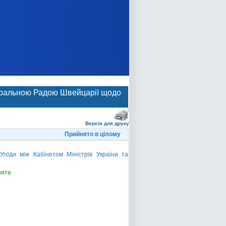
деральною Радою Швейцарії щодо
и
Версія для друку
Прийнято в цілому
годи між Кабінетом Міністрів України та
няте