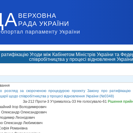
ДА
ВЕРХОВНА
РАДА УКРАЇНИ
ебпортал парламенту України
 ратифікацію Угоди між Кабінетом Міністрів України та Фе
співробітництва у процесі відновлення Україн
ування
о розгляд за скороченою процедурою проекту Закону про ратифікацію У
рії щодо співробітництва у процесі відновлення України (№0348)
За-212 Проти-3 Утрималось-33 Не голосувало-61
Рішення прий
айний Ігор Володимирович
 Олександр Олександрович
лодимир Леонідович
ко Олександр Любимович
офія Романівна