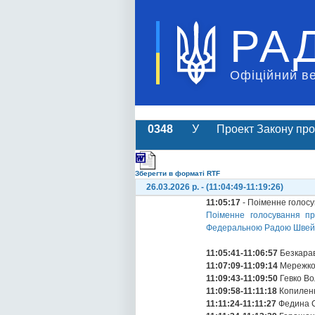
РА
Офіційний в
0348
У
Проект Закону про
Зберегти в форматі RTF
26.03.2026 р. - (11:04:49-11:19:26)
11:05:17
- Поіменне голос
Поіменне голосування пр
Федеральною Радою Швейца
11:05:41-11:06:57
Безкарав
11:07:09-11:09:14
Мережко
11:09:43-11:09:50
Гевко Во
11:09:58-11:11:18
Копилен
11:11:24-11:11:27
Федина С