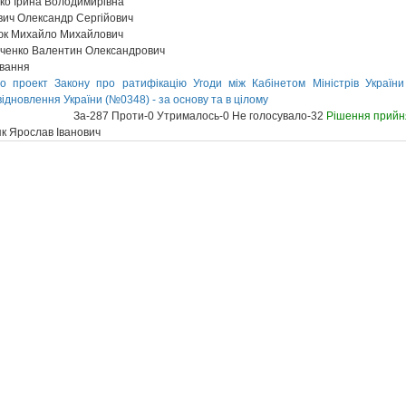
о Ірина Володимирівна
ич Олександр Сергійович
к Михайло Михайлович
ченко Валентин Олександрович
ування
о проект Закону про ратифікацію Угоди між Кабінетом Міністрів Украї
відновлення України (№0348) - за основу та в цілому
За-287 Проти-0 Утрималось-0 Не голосувало-32
Рішення прийн
 Ярослав Іванович