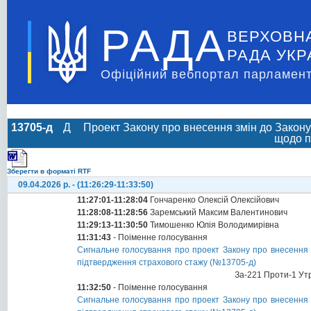
РАДА
ВЕРХОВН
РАДА УКР
Офіційний вебпортал парламент
13705-д
Д
Проект Закону про внесення змін до Закону
щодо п
Зберегти в форматі RTF
09.04.2026 р. - (11:26:29-11:33:50)
11:27:01-11:28:04
Гончаренко Олексій Олексійович
11:28:08-11:28:56
Заремський Максим Валентинович
11:29:13-11:30:50
Тимошенко Юлія Володимирівна
11:31:43
- Поіменне голосування
Сигнальне голосування про проект Закону про внесення 
підтвердження страхового стажу (№13705-д)
За-221 Проти-1 Ут
11:32:50
- Поіменне голосування
Сигнальне голосування про проект Закону про внесення 