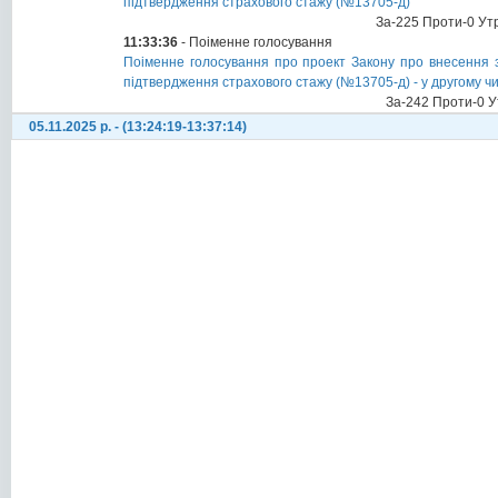
підтвердження страхового стажу (№13705-д)
За-225 Проти-0 Ут
11:33:36
- Поіменне голосування
Поіменне голосування про проект Закону про внесення з
підтвердження страхового стажу (№13705-д) - у другому чи
За-242 Проти-0 У
05.11.2025 р. - (13:24:19-13:37:14)