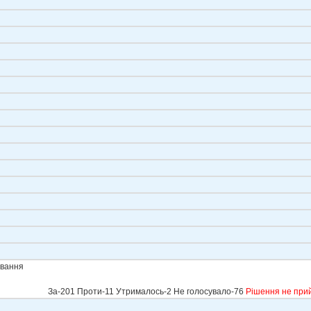
ування
За-201 Проти-11 Утрималось-2 Не голосувало-76
Рішення не при