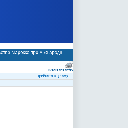
вства Марокко про міжнародні
Версія для друку
Прийнято в цілому