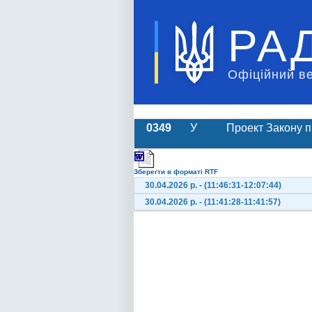
РА
Офіційний в
0349
У
Проект Закону п
Зберегти в форматі RTF
30.04.2026 р. - (11:46:31-12:07:44)
30.04.2026 р. - (11:41:28-11:41:57)