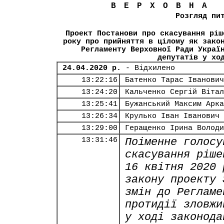
ВЕРХОВНА
Розгляд пи
Проект Постанови про скасування ріш
року про прийняття в цілому як зако
Регламенту Верховної Ради Украї
депутатів у хо
24.04.2020 р.
- Відхилено
13:22:16
Батенко Тарас Іванович
13:24:20
Кальченко Сергій Вітал
13:25:41
Бужанський Максим Арка
13:26:34
Крулько Іван Іванович
13:29:00
Геращенко Ірина Володи
13:31:46
Поіменне голосу
скасування ріше
16 квітня 2020 
закону проекту 
змін до Регламе
протидії зловжи
у ході законода