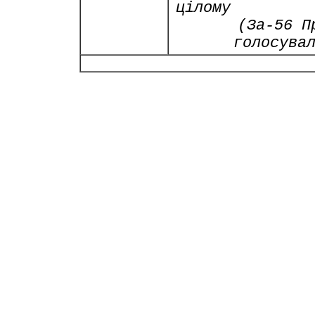
цілому
(За-56 П
голосува