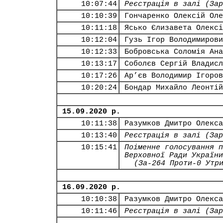
10:07:44
Реєстрація в залі (Зар
10:10:39
Гончаренко Олексій Оле
10:11:18
Ясько Єлизавета Олексі
10:12:04
Гузь Ігор Володимирови
10:12:33
Бобровська Соломія Ана
10:13:17
Соболєв Сергій Владисл
10:17:26
Ар’єв Володимир Ігоров
10:20:24
Бондар Михайло Леонтій
15.09.2020 р.
10:11:38
Разумков Дмитро Олекса
10:13:40
Реєстрація в залі (Зар
10:15:41
Поіменне голосування п
Верховної Ради України
(За-264 Проти-0 Утр
16.09.2020 р.
10:10:38
Разумков Дмитро Олекса
10:11:46
Реєстрація в залі (Зар