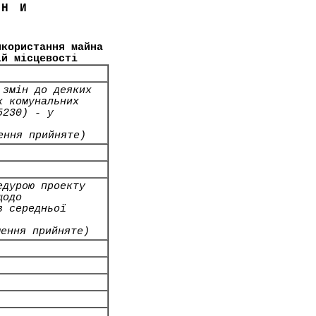
ЇНИ
икористання майна
ій місцевості
 змін до деяких
х комунальних
5230) - у
ення прийняте)
едурою проекту
щодо
в середньої
шення прийняте)