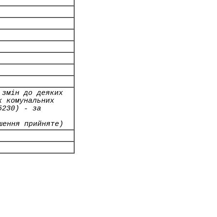
 змін до деяких
х комунальних
5230) - за
шення прийняте)