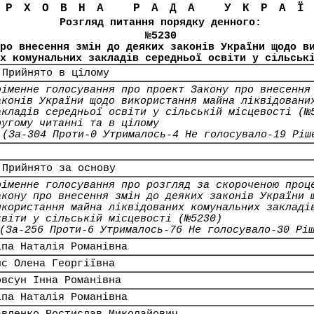
ЕРХОВНА РАДА УКРА
Розгляд питання порядку денного:
№5230
ро внесення змін до деяких законів України щодо в
х комунальних закладів середньої освіти у сільськ
 Прийнято в цілому
оіменне голосування про проект Закону про внесення
аконів України щодо використання майна ліквідовани
акладів середньої освіти у сільській місцевості (№
ругому читанні та в цілому
(За-304 Проти-0 Утрималось-4 Не голосувало-19 Ріш
 Прийнято за основу
оіменне голосування про розгляд за скороченою проц
акону про внесення змін до деяких законів України 
икористання майна ліквідованих комунальних закладі
світи у сільській місцевості (№5230)
(За-256 Проти-6 Утрималось-76 Не голосувало-30 Рі
іпа Наталія Романівна
ис Олена Георгіївна
овсун Інна Романівна
іпа Наталія Романівна