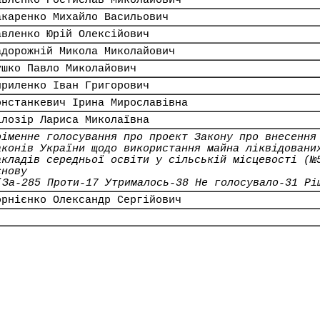
авленко Ростислав Миколайович
акаренко Михайло Васильович
авленко Юрій Олексійович
адорожній Микола Миколайович
ушко Павло Миколайович
ириленко Іван Григорович
онстанкевич Ірина Мирославівна
ілозір Лариса Миколаївна
оіменне голосування про проект Закону про внесення
аконів України щодо використання майна ліквідовани
акладів середньої освіти у сільській місцевості (№
снову
(За-285 Проти-17 Утрималось-38 Не голосувало-31 Рі
орнієнко Олександр Сергійович