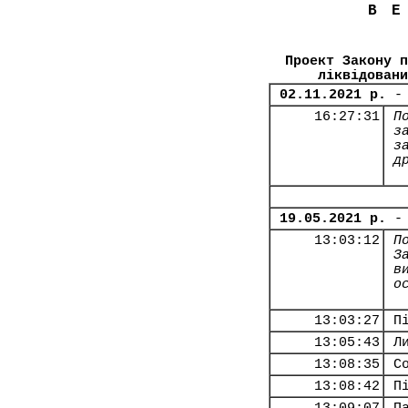
В
Проект Закону п
ліквідовани
02.11.2021 р.
-
16:27:31
П
з
з
д
19.05.2021 р.
-
13:03:12
П
З
в
о
13:03:27
П
13:05:43
Л
13:08:35
С
13:08:42
П