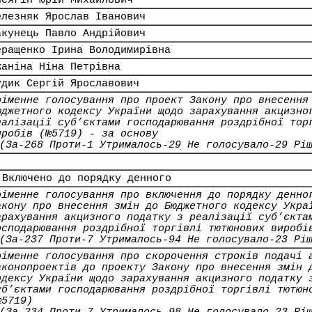
исягін Юрій Михайлович
елезняк Ярослав Іванович
акунець Павло Андрійович
еращенко Ірина Володимирівна
жаніна Ніна Петрівна
удик Сергій Ярославович
оіменне голосування про проект Закону про внесення
юджетного кодексу України щодо зарахування акцизно
еалізації суб’єктами господарювання роздрібної тор
иробів (№5719) - за основу
(За-268 Проти-1 Утрималось-29 Не голосувало-29 Рі
 Включено до порядку денного
оіменне голосування про включення до порядку денно
акону про внесення змін до Бюджетного кодексу Укра
арахування акцизного податку з реалізації суб’єкта
осподарювання роздрібної торгівлі тютюнових виробі
(За-237 Проти-7 Утрималось-94 Не голосувало-23 Рі
оіменне голосування про скорочення строків подачі 
аконопроектів до проекту Закону про внесення змін 
одексу України щодо зарахування акцизного податку 
уб’єктами господарювання роздрібної торгівлі тютюн
№5719)