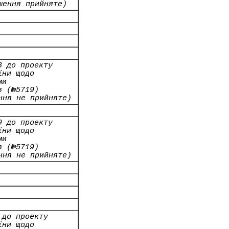
шення прийняте)
8 до проекту
їни щодо
ми
в (№5719)
ння не прийняте)
9 до проекту
їни щодо
ми
в (№5719)
ння не прийняте)
 до проекту
їни щодо