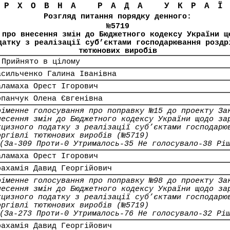
ЕРХОВНА РАДА УКРА
Розгляд питання порядку денного:
№5719
 про внесення змін до Бюджетного кодексу України щ
датку з реалізації суб’єктами господарювання роздр
тютюнових виробів
 Прийнято в цілому
асильченко Галина Іванівна
аламаха Орест Ігорович
опанчук Олена Євгенівна
оіменне голосування про поправку №15 до проекту За
несення змін до Бюджетного кодексу України щодо за
кцизного податку з реалізації суб’єктами господарю
оргівлі тютюнових виробів (№5719)
(За-309 Проти-0 Утрималось-35 Не голосувало-38 Рі
аламаха Орест Ігорович
рахамія Давид Георгійович
оіменне голосування про поправку №98 до проекту За
несення змін до Бюджетного кодексу України щодо за
кцизного податку з реалізації суб’єктами господарю
оргівлі тютюнових виробів (№5719)
(За-273 Проти-0 Утрималось-76 Не голосувало-32 Рі
рахамія Давид Георгійович