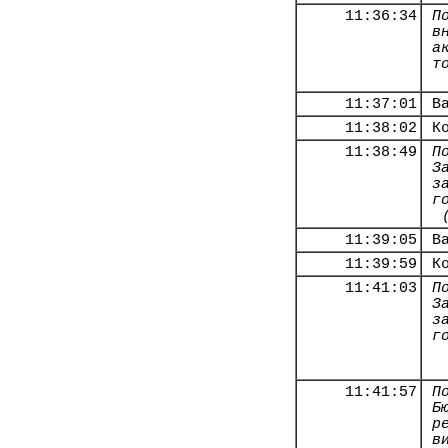
11:36:34
П
в
а
т
11:37:01
В
11:38:02
К
11:38:49
П
З
з
г
11:39:05
В
11:39:59
К
11:41:03
П
З
з
г
11:41:57
П
Б
р
в