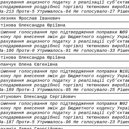
арахування акцизного податку з реалізації суб’єкта
осподарювання роздрібної торгівлі тютюнових виробі
За-213 Проти-5 Утрималось-64 Не голосувало-27 Ріше
елезняк Ярослав Іванович
стінова Олександра Юріївна
оіменне голосування про підтвердження поправки №89
акону про внесення змін до Бюджетного кодексу Укра
арахування акцизного податку з реалізації суб’єкта
осподарювання роздрібної торгівлі тютюнових виробі
За-186 Проти-0 Утрималось-91 Не голосувало-33 Ріше
стінова Олександра Юріївна
опанчук Олена Євгенівна
оіменне голосування про підтвердження поправки №10
акону про внесення змін до Бюджетного кодексу Укра
арахування акцизного податку з реалізації суб’єкта
осподарювання роздрібної торгівлі тютюнових виробі
За-189 Проти-1 Утрималось-95 Не голосувало-25 Ріше
олтунович Олександр Сергійович
оіменне голосування про підтвердження поправки №92
акону про внесення змін до Бюджетного кодексу Укра
арахування акцизного податку з реалізації суб’єкта
осподарювання роздрібної торгівлі тютюнових виробі
За-187 Проти-5 Утрималось-96 Не голосувало-23 Ріше