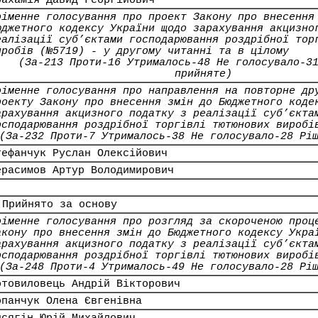
рахамія Давид Георгійович
оіменне голосування про проект Закону про внесення
юджетного кодексу України щодо зарахування акцизно
еалізації суб’єктами господарювання роздрібної тор
иробів (№5719) - у другому читанні та в цілому
(За-213 Проти-16 Утрималось-48 Не голосувало-3
прийняте)
оіменне голосування про направлення на повторне др
роекту Закону про внесення змін до Бюджетного коде
арахування акцизного податку з реалізації суб’єкта
осподарювання роздрібної торгівлі тютюнових виробі
(За-232 Проти-7 Утрималось-38 Не голосувало-28 Рі
тефанчук Руслан Олексійович
ерасимов Артур Володимирович
 Прийнято за основу
оіменне голосування про розгляд за скороченою проц
акону про внесення змін до Бюджетного кодексу Укра
арахування акцизного податку з реалізації суб’єкта
осподарювання роздрібної торгівлі тютюнових виробі
(За-248 Проти-4 Утрималось-49 Не голосувало-28 Рі
отовиловець Андрій Вікторович
опанчук Олена Євгенівна