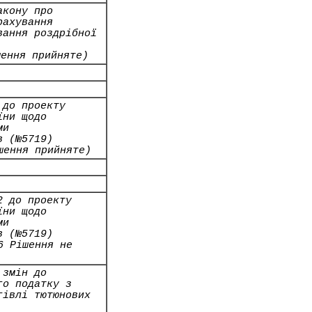
акону про
рахування
вання роздрібної
шення прийняте)
 до проекту
їни щодо
ми
в (№5719)
шення прийняте)
2 до проекту
їни щодо
ми
в (№5719)
6 Рішення не
 змін до
го податку з
гівлі тютюнових