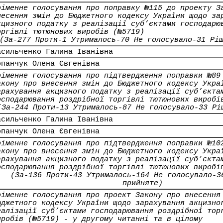
оіменне голосування про поправку №115 до проекту З
несення змін до Бюджетного кодексу України щодо за
кцизного податку з реалізації суб’єктами господарю
оргівлі тютюнових виробів (№5719)
(За-277 Проти-1 Утрималось-70 Не голосувало-31 Рі
асильченко Галина Іванівна
опанчук Олена Євгенівна
оіменне голосування про підтвердження поправки №89
акону про внесення змін до Бюджетного кодексу Укра
арахування акцизного податку з реалізації суб’єкта
осподарювання роздрібної торгівлі тютюнових виробі
(За-244 Проти-13 Утрималось-87 Не голосувало-33 Рі
асильченко Галина Іванівна
опанчук Олена Євгенівна
оіменне голосування про підтвердження поправки №10
акону про внесення змін до Бюджетного кодексу Укра
арахування акцизного податку з реалізації суб’єкта
осподарювання роздрібної торгівлі тютюнових виробі
(За-136 Проти-43 Утрималось-164 Не голосувало-3
прийняте)
оіменне голосування про проект Закону про внесення
юджетного кодексу України щодо зарахування акцизно
еалізації суб’єктами господарювання роздрібної тор
иробів (№5719) - у другому читанні та в цілому