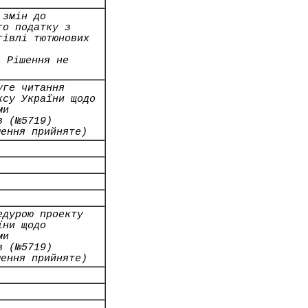
 змін до
го податку з
гівлі тютюнових
1 Рішення не
уге читання
ксу України щодо
ми
в (№5719)
шення прийняте)
едурою проекту
їни щодо
ми
в (№5719)
шення прийняте)