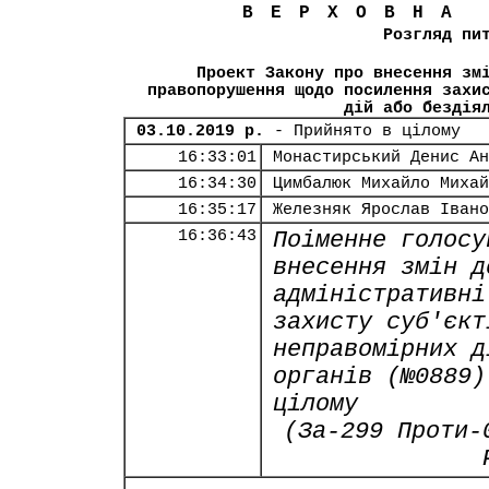
ВЕРХОВНА
Розгляд пи
Проект Закону про внесення зм
правопорушення щодо посилення захи
дій або бездія
03.10.2019 р.
- Прийнято в цілому
16:33:01
Монастирський Денис Ан
16:34:30
Цимбалюк Михайло Михай
16:35:17
Железняк Ярослав Івано
16:36:43
Поіменне голосу
внесення змін д
адміністративні
захисту суб'єкт
неправомірних д
органів (№0889)
цілому
(За-299 Проти-