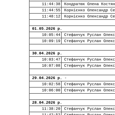
11:44:38
Кондратюк Олена Костян
11:44:55
Корнієнко Олександр Се
11:48:12
Корнієнко Олександр Се
01.05.2026 р.
10:05:44
Стефанчук Руслан Олекс
10:09:19
Стефанчук Руслан Олекс
30.04.2026 р.
10:03:47
Стефанчук Руслан Олекс
10:07:08
Стефанчук Руслан Олекс
29.04.2026 р.
-
10:02:58
Стефанчук Руслан Олекс
10:06:00
Стефанчук Руслан Олекс
28.04.2026 р.
11:38:20
Стефанчук Руслан Олекс