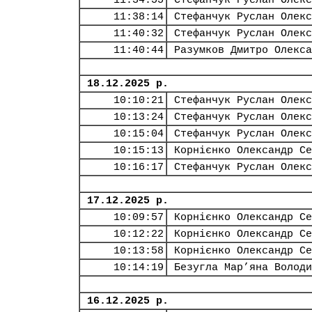
11:34:55
Стефанчук Руслан Олекс
11:38:14
Стефанчук Руслан Олекс
11:40:32
Стефанчук Руслан Олекс
11:40:44
Разумков Дмитро Олекса
18.12.2025 р.
10:10:21
Стефанчук Руслан Олекс
10:13:24
Стефанчук Руслан Олекс
10:15:04
Стефанчук Руслан Олекс
10:15:13
Корнієнко Олександр Се
10:16:17
Стефанчук Руслан Олекс
17.12.2025 р.
10:09:57
Корнієнко Олександр Се
10:12:22
Корнієнко Олександр Се
10:13:58
Корнієнко Олександр Се
10:14:19
Безугла Мар’яна Володи
16.12.2025 р.