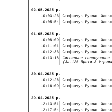
02.05.2025 р.
10:03:23
Стефанчук Руслан Олекс
10:05:54
Стефанчук Руслан Олекс
01.05.2025 р.
10:08:09
Стефанчук Руслан Олекс
10:11:01
Стефанчук Руслан Олекс
10:12:33
Стефанчук Руслан Олекс
10:13:18
Сигнальне голосування
(За-126 Проти-3 Утрим
30.04.2025 р.
10:12:26
Стефанчук Руслан Олекс
10:16:09
Стефанчук Руслан Олекс
29.04.2025 р.
12:13:51
Стефанчук Руслан Олекс
12:17:54
Стефанчук Руслан Олекс