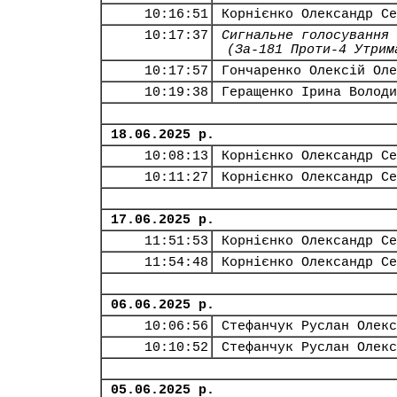
10:16:51
Корнієнко Олександр Се
10:17:37
Сигнальне голосування
(За-181 Проти-4 Утрим
10:17:57
Гончаренко Олексій Оле
10:19:38
Геращенко Ірина Володи
18.06.2025 р.
10:08:13
Корнієнко Олександр Се
10:11:27
Корнієнко Олександр Се
17.06.2025 р.
11:51:53
Корнієнко Олександр Се
11:54:48
Корнієнко Олександр Се
06.06.2025 р.
10:06:56
Стефанчук Руслан Олекс
10:10:52
Стефанчук Руслан Олекс
05.06.2025 р.