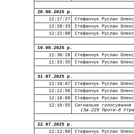
20.08.2025 р.
12:17:27
Стефанчук Руслан Олекс
12:20:33
Стефанчук Руслан Олекс
12:22:00
Стефанчук Руслан Олекс
19.08.2025 р.
11:30:28
Стефанчук Руслан Олекс
11:33:35
Стефанчук Руслан Олекс
31.07.2025 р.
12:10:07
Стефанчук Руслан Олекс
12:12:58
Стефанчук Руслан Олекс
12:16:09
Стефанчук Руслан Олекс
12:16:55
Сигнальне голосування
(За-229 Проти-8 Утр
22.07.2025 р.
12:12:00
Стефанчук Руслан Олекс