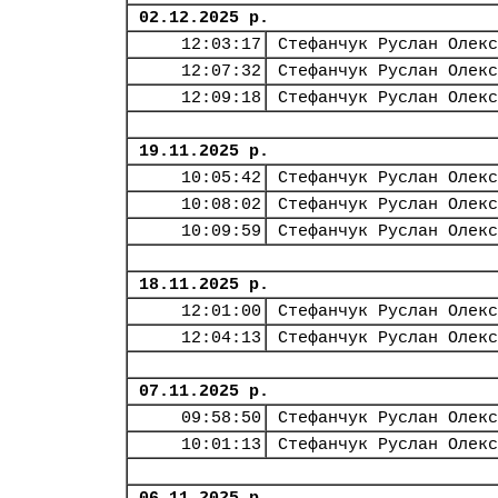
02.12.2025 р.
12:03:17
Стефанчук Руслан Олекс
12:07:32
Стефанчук Руслан Олекс
12:09:18
Стефанчук Руслан Олекс
19.11.2025 р.
10:05:42
Стефанчук Руслан Олекс
10:08:02
Стефанчук Руслан Олекс
10:09:59
Стефанчук Руслан Олекс
18.11.2025 р.
12:01:00
Стефанчук Руслан Олекс
12:04:13
Стефанчук Руслан Олекс
07.11.2025 р.
09:58:50
Стефанчук Руслан Олекс
10:01:13
Стефанчук Руслан Олекс