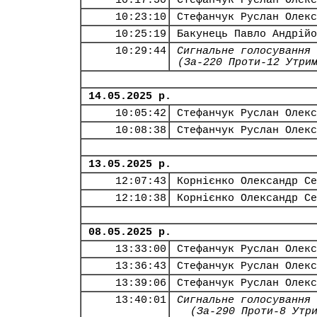
10:17:50
Стефанчук Руслан Олекс
10:23:10
Стефанчук Руслан Олекс
10:25:19
Бакунець Павло Андрійо
10:29:44
Сигнальне голосування
(За-220 Проти-12 Утри
14.05.2025 р.
10:05:42
Стефанчук Руслан Олекс
10:08:38
Стефанчук Руслан Олекс
13.05.2025 р.
12:07:43
Корнієнко Олександр Се
12:10:38
Корнієнко Олександр Се
08.05.2025 р.
13:33:00
Стефанчук Руслан Олекс
13:36:43
Стефанчук Руслан Олекс
13:39:06
Стефанчук Руслан Олекс
13:40:01
Сигнальне голосування
(За-290 Проти-8 Утр