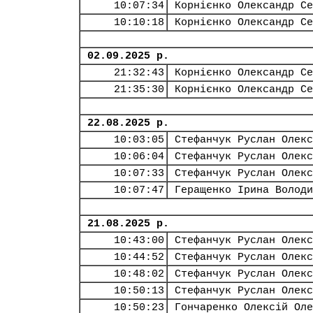
10:07:34
Корнієнко Олександр Се
10:10:18
Корнієнко Олександр Се
02.09.2025 р.
21:32:43
Корнієнко Олександр Се
21:35:30
Корнієнко Олександр Се
22.08.2025 р.
10:03:05
Стефанчук Руслан Олекс
10:06:04
Стефанчук Руслан Олекс
10:07:33
Стефанчук Руслан Олекс
10:07:47
Геращенко Ірина Володи
21.08.2025 р.
10:43:00
Стефанчук Руслан Олекс
10:44:52
Стефанчук Руслан Олекс
10:48:02
Стефанчук Руслан Олекс
10:50:13
Стефанчук Руслан Олекс
10:50:23
Гончаренко Олексій Оле