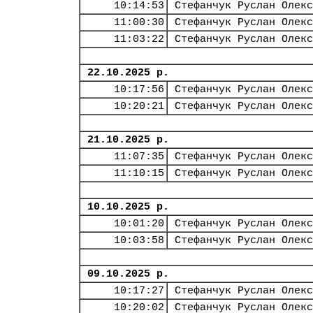
10:14:53
Стефанчук Руслан Олекс
11:00:30
Стефанчук Руслан Олекс
11:03:22
Стефанчук Руслан Олекс
22.10.2025 р.
10:17:56
Стефанчук Руслан Олекс
10:20:21
Стефанчук Руслан Олекс
21.10.2025 р.
11:07:35
Стефанчук Руслан Олекс
11:10:15
Стефанчук Руслан Олекс
10.10.2025 р.
10:01:20
Стефанчук Руслан Олекс
10:03:58
Стефанчук Руслан Олекс
09.10.2025 р.
10:17:27
Стефанчук Руслан Олекс
10:20:02
Стефанчук Руслан Олекс