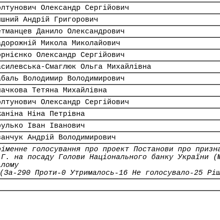
олтунович Олександр Сергійович
ишний Андрій Григорович
етманцев Данило Олександрович
адорожній Микола Миколайович
орнієнко Олександр Сергійович
асилевська-Смаглюк Ольга Михайлівна
абаль Володимир Володимирович
лачкова Тетяна Михайлівна
олтунович Олександр Сергійович
жаніна Ніна Петрівна
рулько Іван Іванович
ванчук Андрій Володимирович
оіменне голосування про проект Постанови про призн
.Г. на посаду Голови Національного банку України (
ілому
(За-290 Проти-0 Утрималось-16 Не голосувало-25 Рі