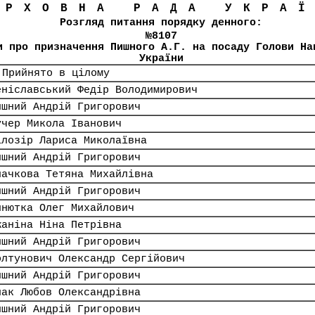
ЕРХОВНА РАДА УКРА
Розгляд питання порядку денного:
№8107
и про призначення Пишного А.Г. на посаду Голови На
України
 Прийнято в цілому
еніславський Федір Володимирович
ишний Андрій Григорович
учер Микола Іванович
ілозір Лариса Миколаївна
ишний Андрій Григорович
лачкова Тетяна Михайлівна
ишний Андрій Григорович
инютка Олег Михайлович
жаніна Ніна Петрівна
ишний Андрій Григорович
олтунович Олександр Сергійович
ишний Андрій Григорович
пак Любов Олександрівна
ишний Андрій Григорович