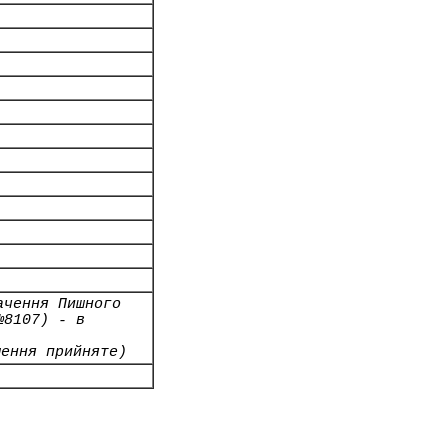
ачення Пишного
№8107) - в
шення прийняте)