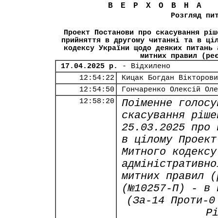
ВЕРХОВНА
Розгляд пи
Проект Постанови про скасування ріш
прийняття в другому читанні та в ці
кодексу України щодо деяких питань 
митних правил (ре
17.04.2025 р.
- Відхилено
12:54:22
Кицак Богдан Вікторови
12:54:50
Гончаренко Олексій Оле
12:58:20
Поіменне голосу
скасування ріше
25.03.2025 про 
в цілому Проект
Митного кодексу
адміністративно
митних правил (
(№10257-П) - в 
(За-14 Проти-0
Р