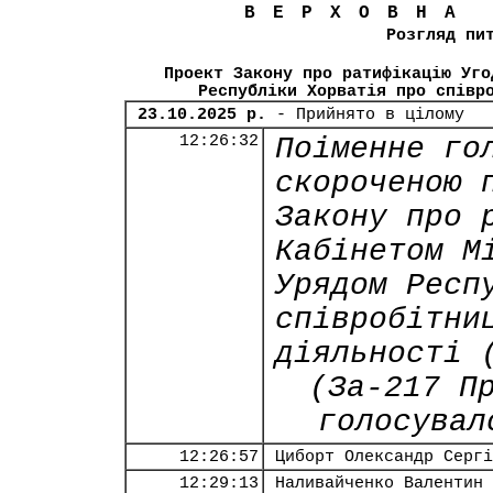
ВЕРХОВНА
Розгляд пи
Проект Закону про ратифікацію Уго
Республіки Хорватія про співр
23.10.2025 р.
- Прийнято в цілому
12:26:32
Поіменне го
скороченою 
Закону про 
Кабінетом М
Урядом Респ
співробітни
діяльності 
(За-217 П
голосувал
12:26:57
Циборт Олександр Сергі
12:29:13
Наливайченко Валентин 