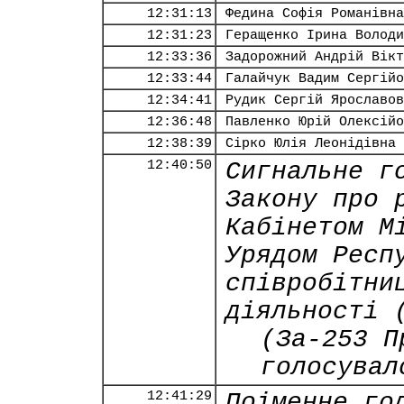
12:31:13
Федина Софія Романівна
12:31:23
Геращенко Ірина Володи
12:33:36
Задорожний Андрій Вікт
12:33:44
Галайчук Вадим Сергійо
12:34:41
Рудик Сергій Ярославов
12:36:48
Павленко Юрій Олексійо
12:38:39
Сірко Юлія Леонідівна
12:40:50
Сигнальне г
Закону про 
Кабінетом М
Урядом Респ
співробітни
діяльності 
(За-253 П
голосувал
12:41:29
Поіменне го