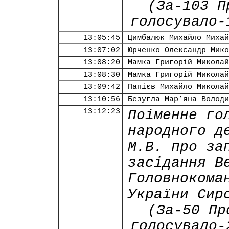
(За-103 П
голосувало-
13:05:45
Цимбалюк Михайло Михай
13:07:02
Юрченко Олександр Мико
13:08:20
Мамка Григорій Миколай
13:08:30
Мамка Григорій Миколай
13:09:42
Папієв Михайло Миколай
13:10:56
Безугла Мар’яна Володи
13:12:23
Поіменне го
народного д
М.В. про за
засідання В
Головнокома
України Сир
(За-50 Пр
голосувало-