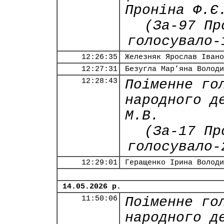
Проніна Ф.Є
(За-97 Пр
голосувало-
12:26:35
Железняк Ярослав Івано
12:27:31
Безугла Мар’яна Володи
12:28:43
Поіменне го
народного д
М.В.
(За-17 Пр
голосувало-
12:29:01
Геращенко Ірина Володи
14.05.2026 р.
11:50:06
Поіменне го
народного д