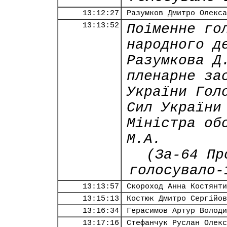
13:12:27
Разумков Дмитро Олекса
13:13:52
Поіменне го
народного д
Разумкова Д
пленарне за
України Гол
Cил України
Міністра об
М.А.
(За-64 Пр
голосувало-
13:13:57
Скороход Анна Костянти
13:15:13
Костюк Дмитро Сергійов
13:16:34
Герасимов Артур Володи
13:17:16
Стефанчук Руслан Олекс