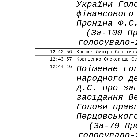
України Гол
фінансового
Проніна Ф.Є
(За-100 П
голосувало-
12:42:56
Костюк Дмитро Сергійов
12:43:57
Корнієнко Олександр Се
12:44:16
Поіменне го
народного д
Д.С. про за
засідання В
Голови прав
Перцовськог
(За-79 Пр
голосувало-