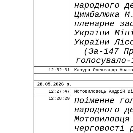
народного д
Цимбалюка М
пленарне за
України Мін
України Ліс
(За-147 П
голосувало-
12:52:31
Качура Олександр Анато
28.05.2026 р.
12:27:47
Мотовиловець Андрій Ві
12:28:29
Поіменне го
народного д
Мотовиловця
черговості 