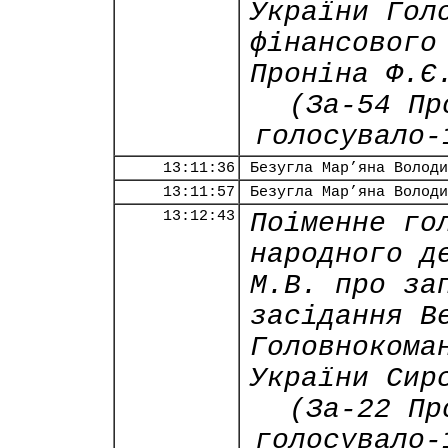
України Гол
фінансового
Проніна Ф.Є
(За-54 Пр
голосувало-
13:11:36
Безугла Мар’яна Володи
13:11:57
Безугла Мар’яна Володи
13:12:43
Поіменне го
народного д
М.В. про за
засідання В
Головнокома
України Сир
(За-22 Пр
голосувало-