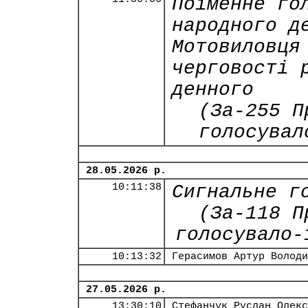
Поіменне го
народного д
Мотовиловця
черговості 
денного
(За-255 П
голосувал
28.05.2026 р.
10:11:38
Сигнальне г
(За-118 П
голосувало-
10:13:32
Герасимов Артур Володи
27.05.2026 р.
13:30:10
Стефанчук Руслан Олекс