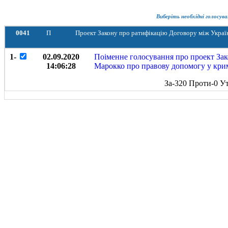
Виберіть необхідні голосува
0041
П
Проект Закону про ратифікацію Договору між Украї
1-
02.09.2020
Поіменне голосування про проект Зак
14:06:28
Марокко про правову допомогу у крим
За-320 Проти-0 У