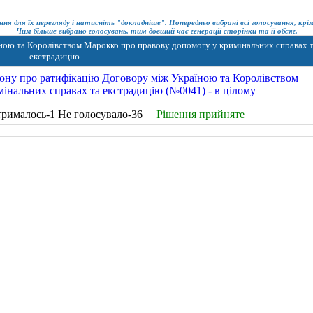
ння для їх перегляду і натисніть "докладніше". Попередньо вибрані всі голосування, кр
Чим більше вибрано голосувань, тим довший час генерації сторінки та її обсяг.
ною та Королівством Марокко про правову допомогу у кримінальних справах 
екстрадицію
ону про ратифікацію Договору між Україною та Королівством
інальних справах та екстрадицію (№0041) - в цілому
трималось-1 Не голосувало-36
Рішення прийняте