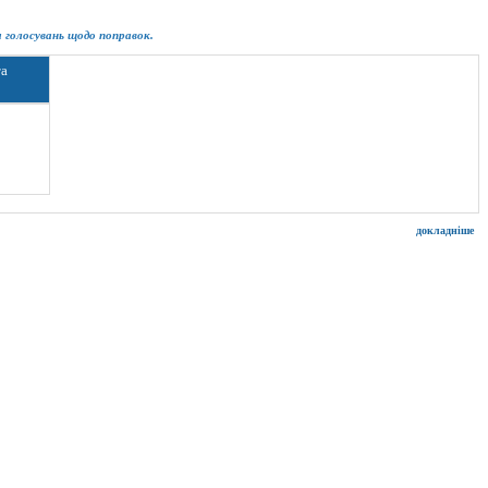
ім голосувань щодо поправок.
та
докладніше