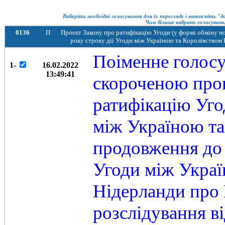
Виберіть необхідні голосування для їх перегляду і натисніть "
Чим більше вибрано голосувань,
0136
П
Проект Закону про ратифікацію Угоди (у формі обміну н
року строку дії Угоди між Україною та Королівством
Поіменне голосу
1-
16.02.2022
13:49:41
скороченою про
ратифікацію Уго
між Україною та
продовження до 
Угоди між Украї
Нідерланди про
розслідування в