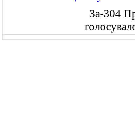
За-304 П
голосувал