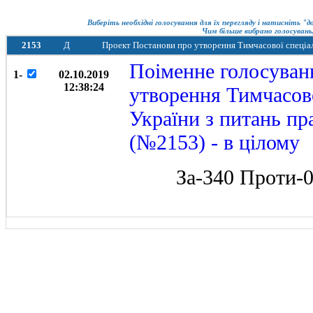
Виберіть необхідні голосування для їх перегляду і натисніть "
Чим більше вибрано голосувань,
2153
Д
Проект Постанови про утворення Тимчасової спеціаль
Поіменне голосуван
1-
02.10.2019
12:38:24
утворення Тимчасово
України з питань пр
(№2153) - в цілому
За-340 Проти-
Р