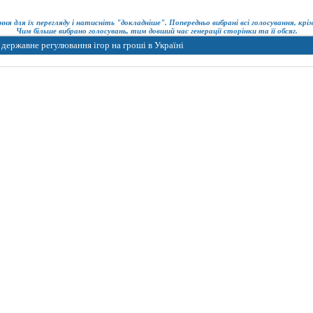
ння для їх перегляду і натисніть "докладніше". Попередньо вибрані всі голосування, кр
Чим більше вибрано голосувань, тим довший час генерації сторінки та її обсяг.
державне регулювання ігор на гроші в Україні