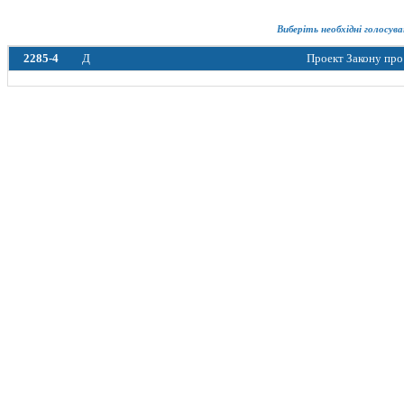
Виберіть необхідні голосува
2285-4
Д
Проект Закону про 