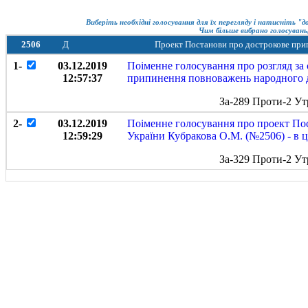
Виберіть необхідні голосування для їх перегляду і натисніть "
Чим більше вибрано голосувань,
2506
Д
Проект Постанови про дострокове при
1-
03.12.2019
Поіменне голосування про розгляд з
12:57:37
припинення повноважень народного д
За-289 Проти-2 Ут
2-
03.12.2019
Поіменне голосування про проект По
12:59:29
України Кубракова О.М. (№2506) - в 
За-329 Проти-2 Ут