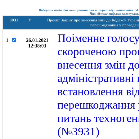
Виберіть необхідні голосування для їх перегляду і натисніть "
Чим більше вибрано голосувань,
3931
У
Проект Закону про внесення змін до Кодексу Украї
перешкоджання у проведенн
Поіменне голосу
1-
26.01.2021
12:38:03
скороченою про
внесення змін д
адміністративн
встановлення від
перешкоджання у
питань техноген
(№3931)