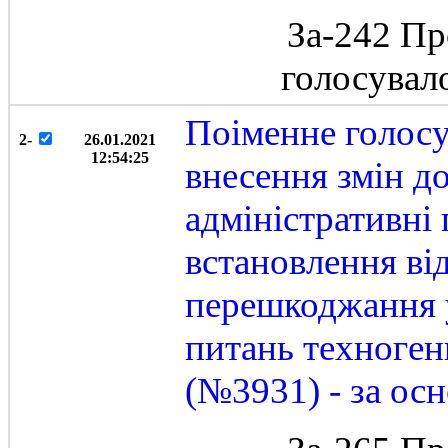
За-242 Пр
голосувал
Поіменне голосу
2-
26.01.2021
12:54:25
внесення змін д
адміністративн
встановлення від
перешкоджання у
питань техноген
(№3931) - за ос