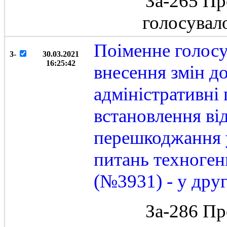
За-265 Пр
голосувал
Поіменне голосу
3-
30.03.2021
16:25:42
внесення змін д
адміністративн
встановлення від
перешкоджання у
питань техноген
(№3931) - у друг
За-286 Пр