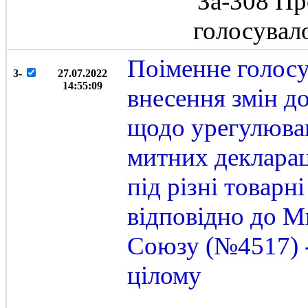
За-308 Пр
голосувал
Поіменне голосу
3-
27.07.2022
14:55:09
внесення змін д
щодо урегулюва
митних декларац
під різні товарн
відповідно до М
Союзу (№4517) -
цілому