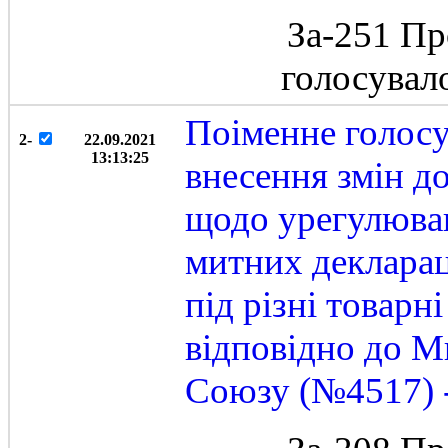
За-251 Пр
голосувал
Поіменне голосу
2-
22.09.2021
13:13:25
внесення змін д
щодо урегулюва
митних декларац
під різні товарн
відповідно до М
Союзу (№4517) -