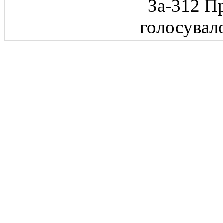
За-312 П
голосувал