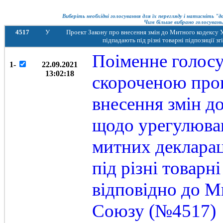
Виберіть необхідні голосування для їх перегляду і натисніть "
Чим більше вибрано голосувань,
4517
У
Проект Закону про внесення змін до Митного кодексу 
підпадають під різні товарні підпозиції 
Поіменне голосу
1-
22.09.2021
13:02:18
скороченою про
внесення змін д
щодо урегулюва
митних декларац
під різні товарн
відповідно до М
Союзу (№4517)