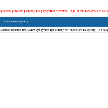
офіційний результат розгляду, що формується сиcтемою "Рада" зі слів головуючого на за
Назва законопроєкту
аазької конвенції про захист культурних цінностей у разі збройного конфлікту 1954 рок