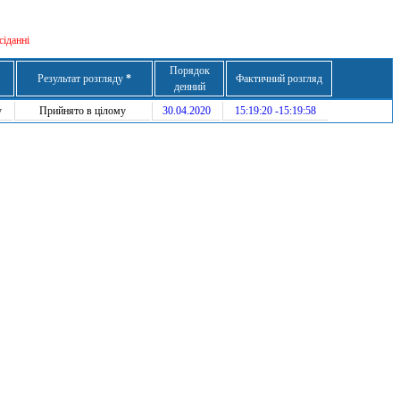
сіданні
Порядок
Результат розгляду
*
Фактичний розгляд
денний
у
Прийнято в цілому
30.04.2020
15:19:20 -15:19:58