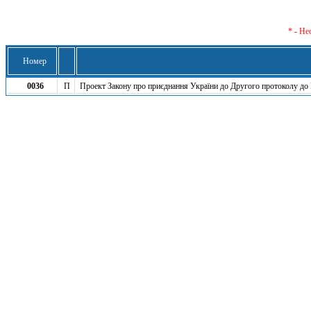
* - Не
Номер
0036
П
Проект Закону про приєднання України до Другого протоколу до Г