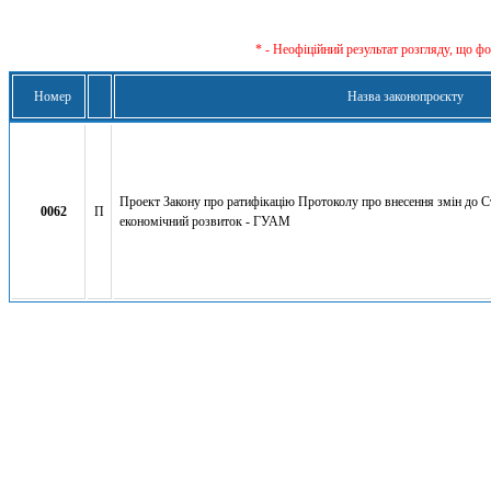
* - Неофіційний результат розгляду, що ф
Номер
Назва законопроєкту
Проект Закону про ратифікацію Протоколу про внесення змін до Ст
0062
П
економічний розвиток - ГУАМ