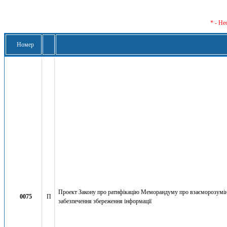
* - Не
Номер
Проект Закону про ратифікацію Меморандуму про взаєморозумінн
0075
П
забезпечення збереження інформації