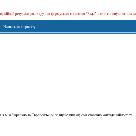
офіційний результат розгляду, що формується сиcтемою "Рада" зі слів головуючого на за
Назва законопроєкту
я між Україною та Європейським поліцейським офісом стосовно конфіденційності та