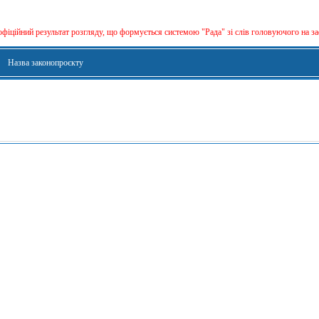
офіційний результат розгляду, що формується сиcтемою "Рада" зі слів головуючого на за
Назва законопроєкту