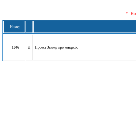
* - Не
Номер
1046
Д
Проект Закону про концесію