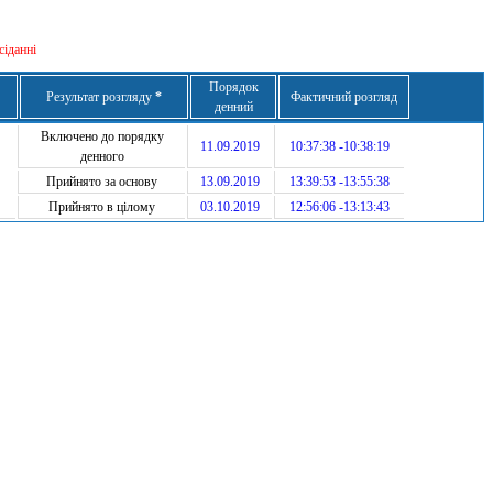
сіданні
Порядок
Результат розгляду
*
Фактичний розгляд
денний
Включено до порядку
11.09.2019
10:37:38 -10:38:19
денного
Прийнято за основу
13.09.2019
13:39:53 -13:55:38
Прийнято в цілому
03.10.2019
12:56:06 -13:13:43