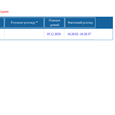
сіданні
Порядок
Результат розгляду
*
Фактичний розгляд
денний
19.12.2019
16:26:02 -16:28:37