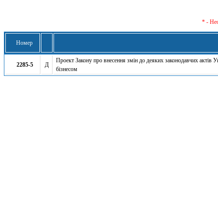
* - Не
Номер
Проект Закону про внесення змін до деяких законодавчих актів У
2285-5
Д
бізнесом