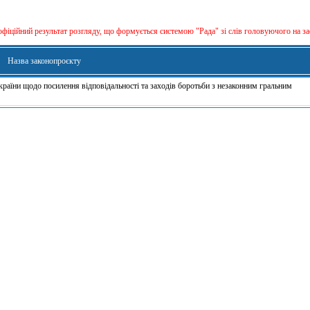
офіційний результат розгляду, що формується сиcтемою "Рада" зі слів головуючого на за
Назва законопроєкту
країни щодо посилення відповідальності та заходів боротьби з незаконним гральним