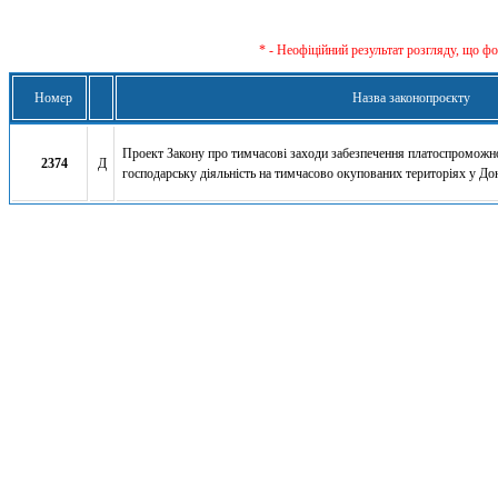
* - Неофіційний результат розгляду, що ф
Номер
Назва законопроєкту
Проект Закону про тимчасові заходи забезпечення платоспроможно
2374
Д
господарську діяльність на тимчасово окупованих територіях у Дон