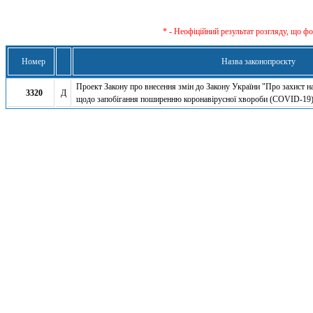
* - Неофіційний результат розгляду, що ф
Номер
Назва законопроєкту
Проект Закону про внесення змін до Закону України "Про захист н
3320
Д
щодо запобігання поширенню коронавірусної хвороби (COVID-19