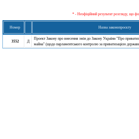
* - Неофіційний результат розгляду, що ф
Номер
Назва законопроєкту
Проект Закону про внесення змін до Закону України "Про привати
3552
Д
майна" (щодо парламентського контролю за приватизацією держав