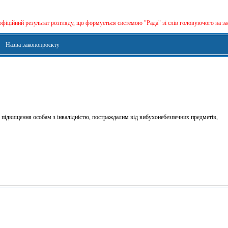
офіційний результат розгляду, що формується сиcтемою "Рада" зі слів головуючого на за
Назва законопроєкту
 підвищення особам з інвалідністю, постраждалим від вибухонебезпечних предметів,