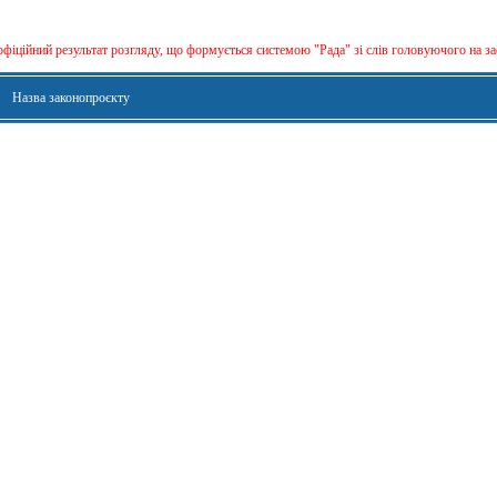
офіційний результат розгляду, що формується сиcтемою "Рада" зі слів головуючого на за
Назва законопроєкту