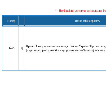
* - Неофіційний результат розгляду, що ф
Номер
Назва законопроєкту
Проект Закону про внесення змін до Закону України "Про телекомун
4465
Д
(щодо моніторингу якості послуг рухомого (мобільного) зв’язку)