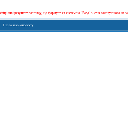
офіційний результат розгляду, що формується сиcтемою "Рада" зі слів головуючого на за
Назва законопроєкту