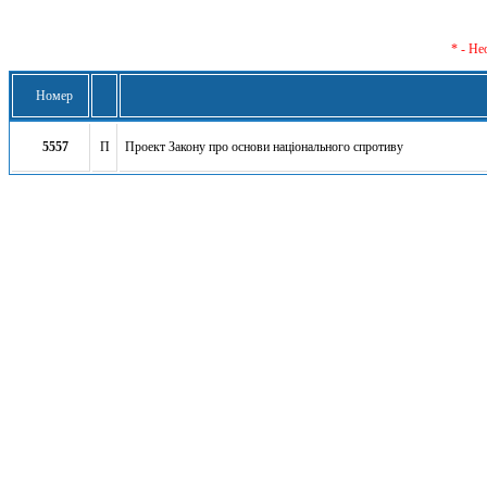
* - Не
Номер
5557
П
Проект Закону про основи національного спротиву