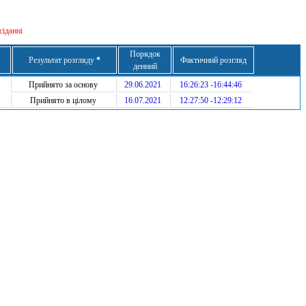
сіданні
Порядок
Результат розгляду
*
Фактичний розгляд
денний
Прийнято за основу
29.06.2021
16:26:23 -16:44:46
Прийнято в цілому
16.07.2021
12:27:50 -12:29:12