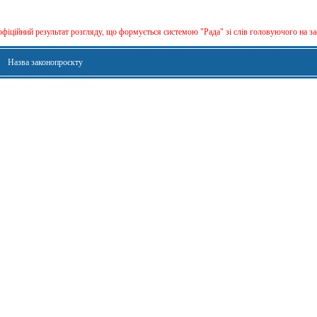
офіційний результат розгляду, що формується сиcтемою "Рада" зі слів головуючого на за
Назва законопроєкту