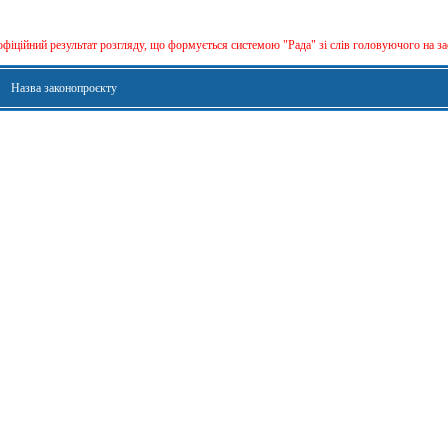
офіційний результат розгляду, що формується сиcтемою "Рада" зі слів головуючого на за
Назва законопроєкту