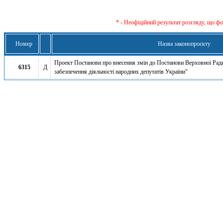
* - Неофіційний результат розгляду, що ф
Номер
Назва законопроєкту
Проект Постанови про внесення змін до Постанови Верховної Рад
6315
Д
забезпечення діяльності народних депутатів України"