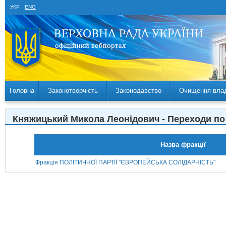
УКР
ENG
Головна
Законотворчість
Законодавство
Очищення вла
Княжицький Микола Леонідович - Переходи по
Назва фракції
Фракція ПОЛІТИЧНОЇ ПАРТІЇ "ЄВРОПЕЙСЬКА СОЛІДАРНІСТЬ"