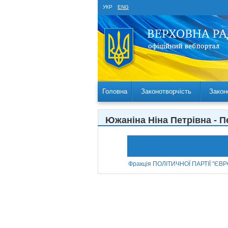
УКР
ENG
Головна
Законотворчість
Закон
Южаніна Ніна Петрівна - 
Фракція ПОЛІТИЧНОЇ ПАРТІЇ "Є