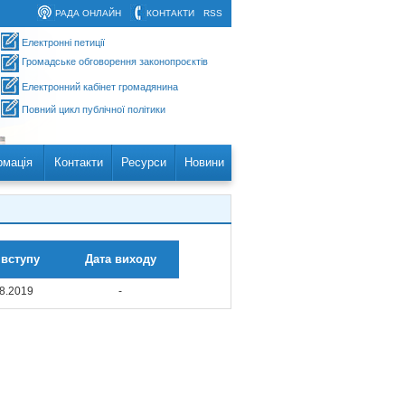
РАДА ОНЛАЙН
КОНТАКТИ
RSS
Електронні петиції
Громадське обговорення законопроєктів
Електронний кабінет громадянина
Повний цикл публічної політики
рмація
Контакти
Ресурси
Новини
 вступу
Дата виходу
8.2019
-